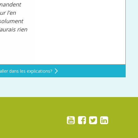
emandent
ur l’en
bsolument
aurais rien
aller dans les explications?