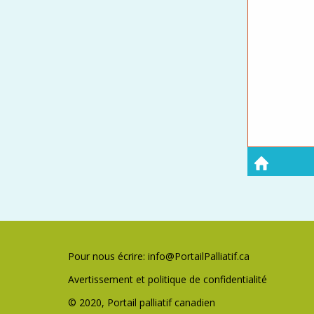
Pour nous écrire:
info@PortailPalliatif.ca
Avertissement et politique de confidentialité
© 2020, Portail palliatif canadien