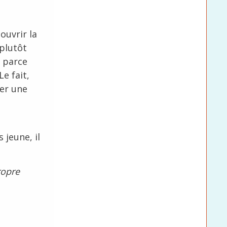
ouvrir la
 plutôt
e parce
Le fait,
ner une
 jeune, il
ropre