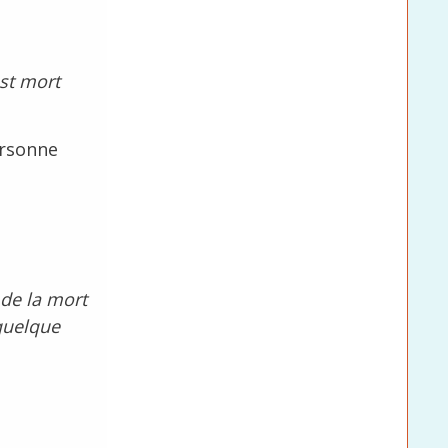
est mort
ersonne
 de la mort
 quelque