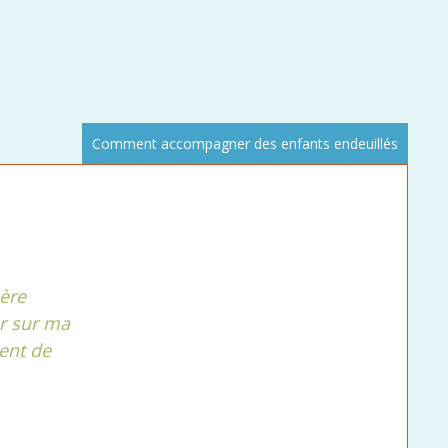
Comment accompagner des enfants endeuillés
père
er sur ma
nent de