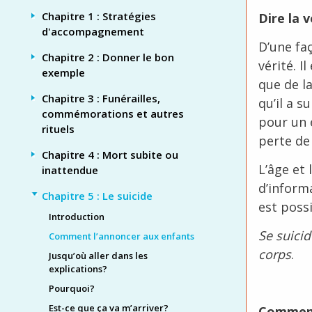
Chapitre 1 : Stratégies
Dire la v
d'accompagnement
D’une faç
Chapitre 2 : Donner le bon
vérité. I
exemple
que de l
Chapitre 3 : Funérailles,
qu’il a s
commémorations et autres
pour un 
rituels
perte de
Chapitre 4 : Mort subite ou
L’âge et
inattendue
d’informa
Chapitre 5 : Le suicide
est possi
Introduction
Se suici
Comment l’annoncer aux enfants
corps
.
Jusqu’où aller dans les
explications?
Pourquoi?
Est-ce que ça va m’arriver?
Comment