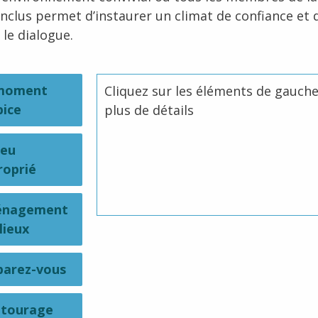
inclus permet d’instaurer un climat de confiance et 
 le dialogue.
moment
Cliquez sur les éléments de gauch
pice
plus de détails
ieu
roprié
nagement
lieux
parez-vous
ntourage