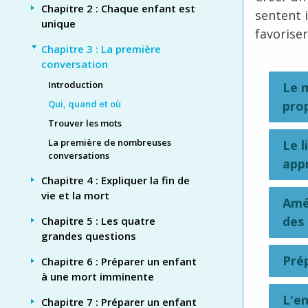
Chapitre 2 : Chaque enfant est
sentent 
unique
favoriser
Chapitre 3 : La première
conversation
Introduction
Le 
pro
Qui, quand et où
Trouver les mots
La première de nombreuses
Le l
conversations
app
Chapitre 4 : Expliquer la fin de
vie et la mort
Amé
des 
Chapitre 5 : Les quatre
grandes questions
Pré
Chapitre 6 : Préparer un enfant
à une mort imminente
L'e
Chapitre 7 : Préparer un enfant