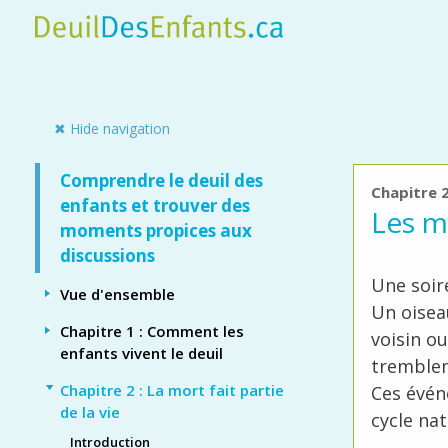
Skip
to
main
content
Side panel
✖ Hide navigation
Comprendre le deuil des
Chapitre 2
enfants et trouver des
Les m
moments propices aux
discussions
Une soir
Vue d'ensemble
Un oisea
Chapitre 1 : Comment les
voisin ou
enfants vivent le deuil
tremblem
Chapitre 2 : La mort fait partie
Ces évén
de la vie
cycle nat
Introduction