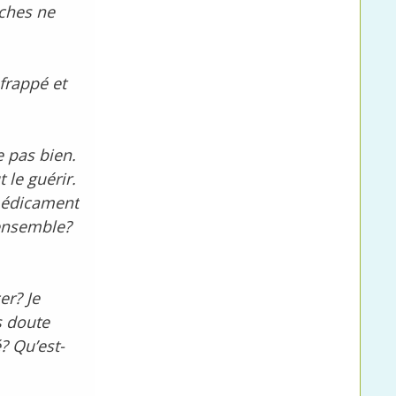
uches ne
 frappé et
e pas bien.
 le guérir.
 médicament
 ensemble?
er? Je
s doute
? Qu’est-