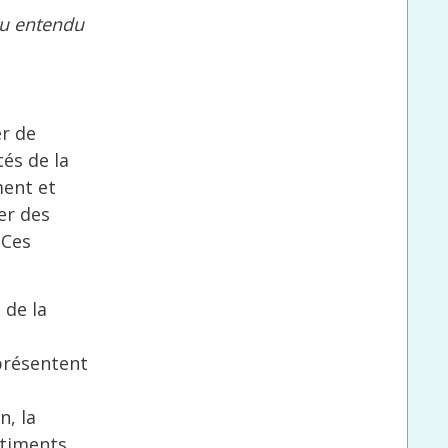
-tu entendu
er de
tés de la
ment et
er des
 Ces
 de la
eprésentent
n, la
entiments