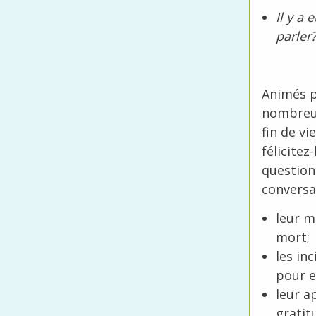
Il y a
parler
Animés p
nombreuse
fin de v
félicite
question
conversa
leur m
mort;
les in
pour e
leur a
gratit