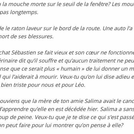
u la mouche morte sur le seuil de la fenêtre? Les mo
 pas longtemps.
e le raton laveur sur le bord de la route. Une auto l’a
 mort de ses blessures.
chat Sébastien se fait vieux et son cœur ne fonctionn
rinaire dit qu’il souffre et qu’aucun traitement ne peut
ense que ce serait plus « humain » de lui donner un
l qui l’aiderait à mourir. Veux-tu qu’on lui dise adieu
s bien triste pour nous et pour Léo.
souviens que la mère de ton amie Salima avait le canc
d’apprendre qu’elle en est décédée hier. Salima a san
up de peine. Veux-tu que je te dise ce qui s’est passé
on peut faire pour lui montrer qu’on pense à elle?