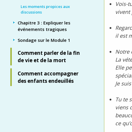
Vois-t
Les moments propices aux
vivent
discussions
Chapitre 3 : Expliquer les
Regard
événements tragiques
il est
Sondage sur le Module 1
Notre 
Comment parler de la fin
La vété
de vie et de la mort
Elle p
Comment accompagner
spécia
des enfants endeuillés
Je sui
Tu te 
viens 
beauco
ce qu’